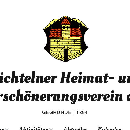
üchtelner Heimat- u
rschönerungsverein e
GEGRÜNDET 1894
ns
Aktivitäten
Aktuelles
Kalender