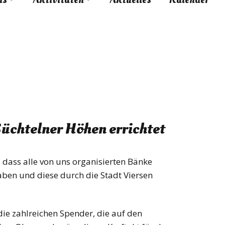
Aktivitäten
Heimatmuseum
klärung
Nachtwächter
Volkstrauertag
Süchtelner Höhen errichtet
Höhentrail Süchtelner
Höhen / Hoher Busch
Maler Schmitz
 dass alle von uns organisierten Bänke
ben und diese durch die Stadt Viersen
ie zahlreichen Spender, die auf den