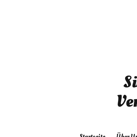
S
Ve
Startseite
Über U