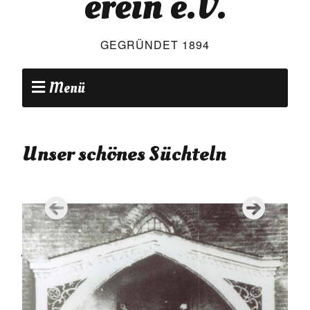
erein e.V.
GEGRÜNDET 1894
Menü
Unser schönes Süchteln
•
•
•
•
•
•
•
Aktuelles
Volkstrauertag 16.11.2025