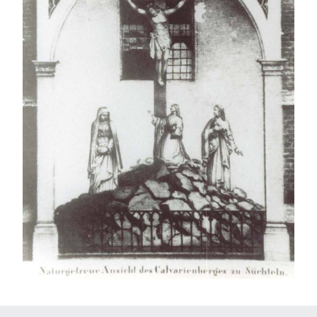
Höhentrail – Süchteln
Heimatmuseum begrüßt über 500 Besucher
Wiedereröffnung des Heimatmuseums zum
Irmgardisfest
Großes Dankeschön an die Viersener
Sparkassenstiftung
Suche